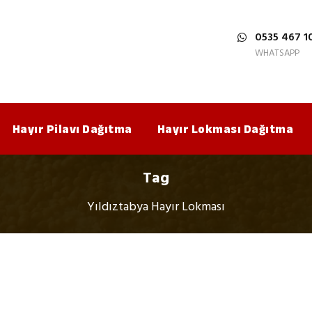
0535 467 1
WHATSAPP
Hayır Pilavı Dağıtma
Hayır Lokması Dağıtma
Tag
Yıldıztabya Hayır Lokması