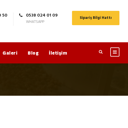
0 50
0538 024 01 09
Sipariş Bilgi Hattı
WHATSAPP
Galeri
Blog
İletişim