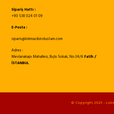
Sipariş Hattı :
+90 538 024 01 09
E-Posta :
siparis@lokmacibirolustam.com
Adres :
Mevlanakapı Mahallesi, Bıçkı Sokak, No:34/A
Fatih /
İSTANBUL
© Copyright 2025 - Lokma