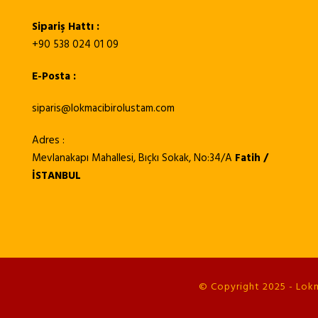
Sipariş Hattı :
+90 538 024 01 09
E-Posta :
siparis@lokmacibirolustam.com
Adres :
Mevlanakapı Mahallesi, Bıçkı Sokak, No:34/A
Fatih /
İSTANBUL
© Copyright 2025 - Lokma