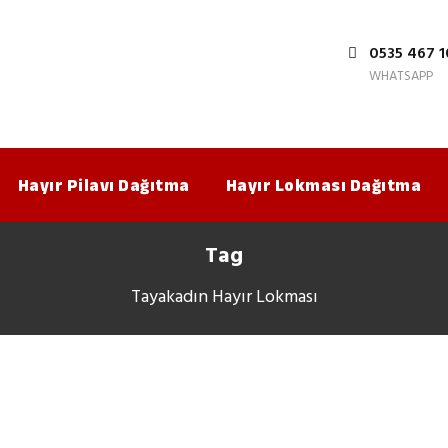
0535 467 1
WHATSAPP
Hayır Pilavı Dağıtma
Hayır Lokması Dağıtma
Tag
Tayakadın Hayır Lokması