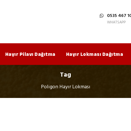
0535 467 1
WHATSAPP
Hayır Pilavı Dağıtma
Hayır Lokması Dağıtma
Tag
Poligon Hayır Lokması