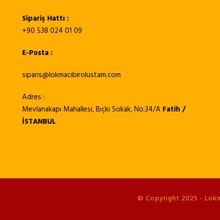
Sipariş Hattı :
+90 538 024 01 09
E-Posta :
siparis@lokmacibirolustam.com
Adres :
Mevlanakapı Mahallesi, Bıçkı Sokak, No:34/A
Fatih /
İSTANBUL
© Copyright 2025 - Lokma