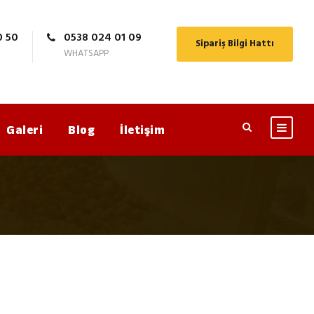
0 50
0538 024 01 09
Sipariş Bilgi Hattı
WHATSAPP
Galeri
Blog
İletişim