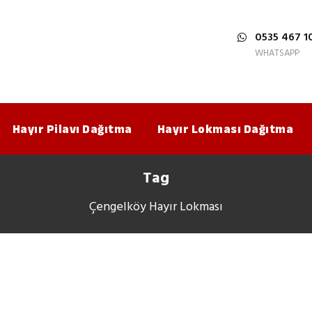
0535 467 1
WHATSAPP
Hayır Pilavı Dağıtma
Hayır Lokması Dağıtma
Tag
Çengelköy Hayır Lokması