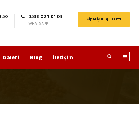
0 50
0538 024 01 09
Sipariş Bilgi Hattı
WHATSAPP
Galeri
Blog
İletişim