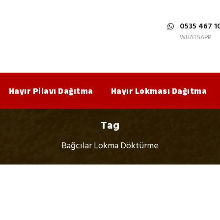
0535 467 1
WHATSAPP
Hayır Pilavı Dağıtma
Hayır Lokması Dağıtma
Tag
Bağcılar Lokma Döktürme