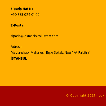
Sipariş Hattı :
+90 538 024 01 09
E-Posta :
siparis@lokmacibirolustam.com
Adres :
Mevlanakapı Mahallesi, Bıçkı Sokak, No:34/A
Fatih /
İSTANBUL
© Copyright 2025 - Lokma