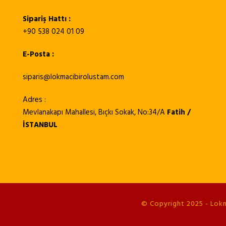
Sipariş Hattı :
+90 538 024 01 09
E-Posta :
siparis@lokmacibirolustam.com
Adres :
Mevlanakapı Mahallesi, Bıçkı Sokak, No:34/A
Fatih /
İSTANBUL
© Copyright 2025 - Lokma