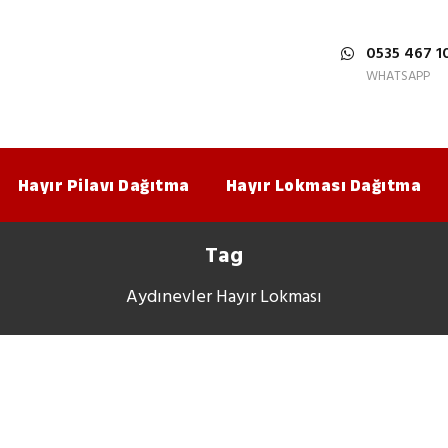
0535 467 1
WHATSAPP
Hayır Pilavı Dağıtma
Hayır Lokması Dağıtma
Tag
Aydınevler Hayır Lokması