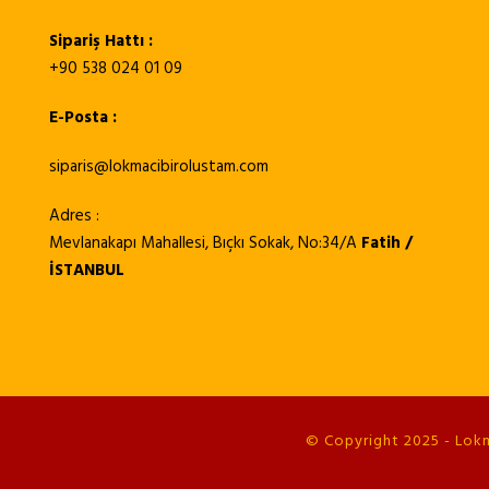
Sipariş Hattı :
+90 538 024 01 09
E-Posta :
siparis@lokmacibirolustam.com
Adres :
Mevlanakapı Mahallesi, Bıçkı Sokak, No:34/A
Fatih /
İSTANBUL
© Copyright 2025 - Lokma